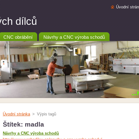
Úvodní strá
ch dílců
CNC obrábění
Návrhy a CNC výroba schodů
Úvodní stránka
>
Výpis tagů
Štítek: madla
Návrhy a CNC výroba schodů