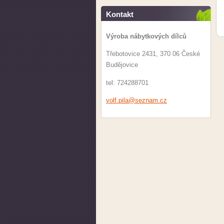
Kontakt
Výroba nábytkových dílců
Třebotovice 2431, 370 06 České
Budějovice
tel: 724288701
volf.pil
a@seznam
.cz